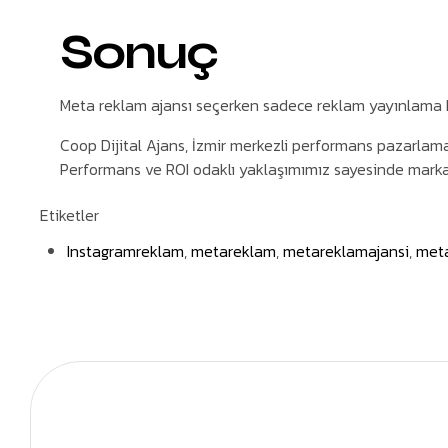
Sonuç
Meta reklam ajansı seçerken sadece reklam yayınlama hi
Coop Dijital Ajans, İzmir merkezli performans pazarlama
Performans ve ROI odaklı yaklaşımımız sayesinde markala
Etiketler
Instagramreklam
,
metareklam
,
metareklamajansi
,
meta