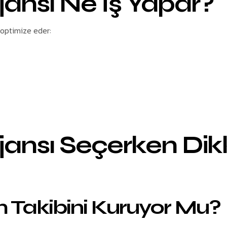
ansı Ne İş Yapar?
 optimize eder:
ansı Seçerken Dikk
m Takibini Kuruyor Mu?