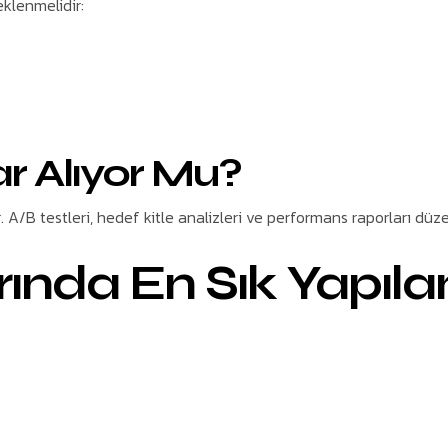
klenmelidir:
ar Alıyor Mu?
. A/B testleri, hedef kitle analizleri ve performans raporları düze
nda En Sık Yapıla