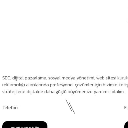
SEO, dijital pazarlama, sosyal medya yönetimi, web sitesi kur
reklamcılığı alanlarında profesyonel çözümler için bizimle ilet
stratejilerle dijitalde daha güçlü büyümenize yardımcı olalım.
Telefon:
E
0506 339 06 82