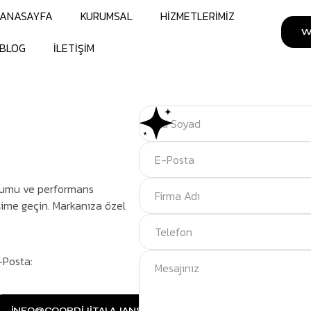
ANASAYFA
KURUMSAL
HİZMETLERİMİZ
W
BLOG
İLETİŞİM
ulumu ve performans
işime geçin. Markanıza özel
-Posta:
INFO@COOPDIJITALAJANS.COM