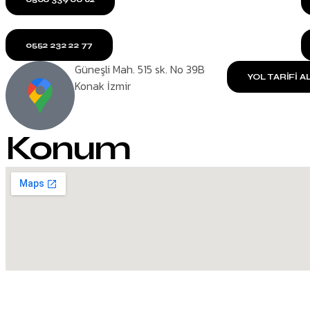
0552 232 22 77
Güneşli Mah. 515 sk. No 39B
YOL TARİFİ A
Konak İzmir
Konum