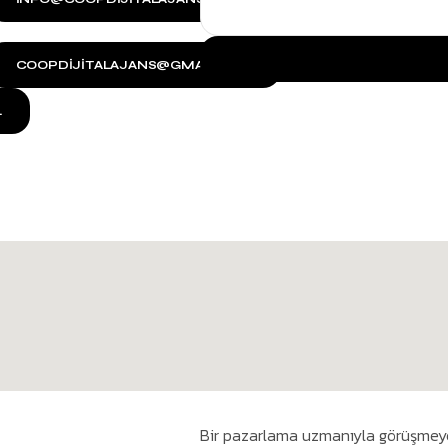
COOPDIJITALAJANS@GMAIL.COM
L
Bir pazarlama uzmanıyla görüşmeye 