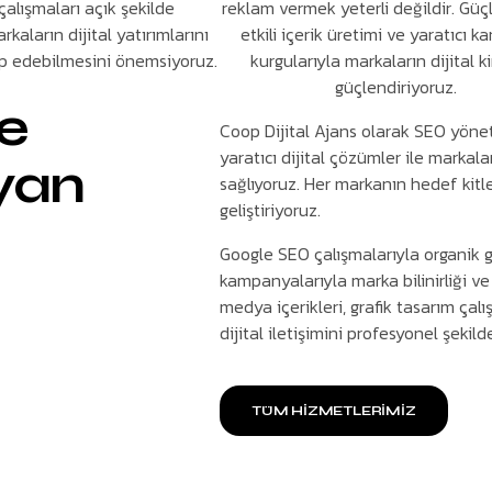
çalışmaları açık şekilde
reklam vermek yeterli değildir. Güç
rkaların dijital yatırımlarını
etkili içerik üretimi ve yaratıcı 
kip edebilmesini önemsiyoruz.
kurgularıyla markaların dijital ki
güçlendiriyoruz.
de
Coop Dijital Ajans olarak SEO yöne
yaratıcı dijital çözümler ile marka
yan
sağlıyoruz. Her markanın hedef kitle
geliştiriyoruz.
Google SEO çalışmalarıyla organik 
kampanyalarıyla marka bilinirliği v
medya içerikleri, grafik tasarım ça
dijital iletişimini profesyonel şekil
TÜM HİZMETLERİMİZ