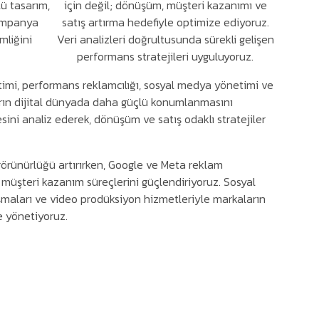
lü tasarım,
için değil; dönüşüm, müşteri kazanımı ve
kampanya
satış artırma hedefiyle optimize ediyoruz.
mliğini
Veri analizleri doğrultusunda sürekli gelişen
performans stratejileri uyguluyoruz.
timi, performans reklamcılığı, sosyal medya yönetimi ve
ların dijital dünyada daha güçlü konumlanmasını
sini analiz ederek, dönüşüm ve satış odaklı stratejiler
görünürlüğü artırırken, Google ve Meta reklam
e müşteri kazanım süreçlerini güçlendiriyoruz. Sosyal
lışmaları ve video prodüksiyon hizmetleriyle markaların
de yönetiyoruz.